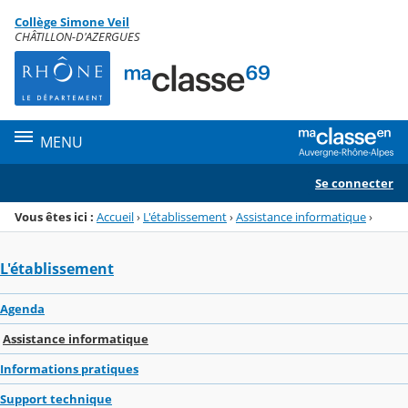
Panneau de gestion des cookies
Collège Simone Veil
Menu de la rubrique
Contenu
CHÂTILLON-D'AZERGUES
MENU
Se connecter
Vous êtes ici :
Accueil
›
L'établissement
›
Assistance informatique
›
L'établissement
Agenda
Assistance informatique
Informations pratiques
Support technique