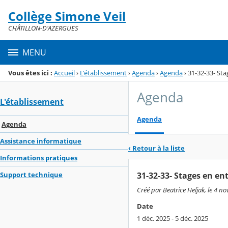
Panneau de gestion des cookies
Collège Simone Veil
Menu de la rubrique
Contenu
CHÂTILLON-D'AZERGUES
MENU
Vous êtes ici :
Accueil
›
L'établissement
›
Agenda
›
Agenda
›
31-32-33- Sta
Agenda
L'établissement
Agenda
Agenda
Assistance informatique
‹ Retour à la liste
Informations pratiques
31-32-33- Stages en en
Support technique
Créé par Beatrice Heljak, le 4 n
Date
1 déc. 2025 - 5 déc. 2025