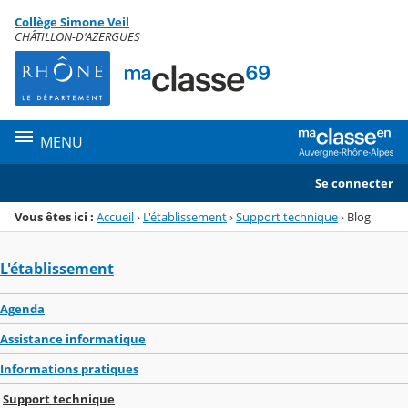
Panneau de gestion des cookies
Collège Simone Veil
Menu de la rubrique
Contenu
CHÂTILLON-D'AZERGUES
MENU
Se connecter
Vous êtes ici :
Accueil
›
L'établissement
›
Support technique
›
Blog
L'établissement
Agenda
Assistance informatique
Informations pratiques
Support technique