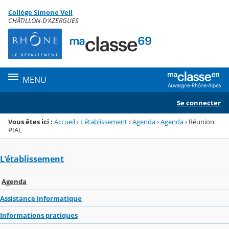
Panneau de gestion des cookies
Collège Simone Veil
Menu de la rubrique
Contenu
CHÂTILLON-D'AZERGUES
MENU
Se connecter
Vous êtes ici :
Accueil
›
L'établissement
›
Agenda
›
Agenda
›
Réunion
PIAL
L'établissement
Agenda
Assistance informatique
Informations pratiques