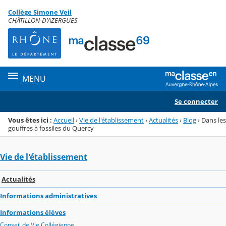
Panneau de gestion des cookies
Collège Simone Veil
Menu de la rubrique
Contenu
CHÂTILLON-D'AZERGUES
MENU
Se connecter
Vous êtes ici :
Accueil
›
Vie de l'établissement
›
Actualités
›
Blog
›
Dans les
gouffres à fossiles du Quercy
Vie de l'établissement
Actualités
Informations administratives
Informations élèves
Conseil de Vie Collégienne