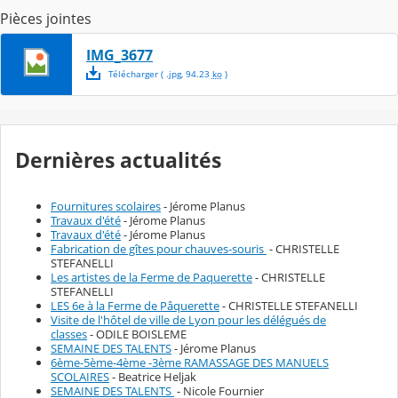
Pièces jointes
IMG_3677
Télécharger
( .
jpg
,
94.23
ko
)
Dernières actualités
Fournitures scolaires
- Jérome Planus
Travaux d'été
- Jérome Planus
Travaux d'été
- Jérome Planus
Fabrication de gîtes pour chauves-souris
- CHRISTELLE
STEFANELLI
Les artistes de la Ferme de Paquerette
- CHRISTELLE
STEFANELLI
LES 6e à la Ferme de Pâquerette
- CHRISTELLE STEFANELLI
Visite de l'hôtel de ville de Lyon pour les délégués de
classes
- ODILE BOISLEME
SEMAINE DES TALENTS
- Jérome Planus
6ème-5ème-4ème -3ème RAMASSAGE DES MANUELS
SCOLAIRES
- Beatrice Heljak
SEMAINE DES TALENTS
- Nicole Fournier