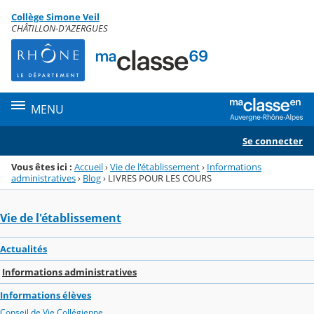
Panneau de gestion des cookies
Collège Simone Veil
Menu de la rubrique
Contenu
CHÂTILLON-D'AZERGUES
MENU
Se connecter
Vous êtes ici :
Accueil
›
Vie de l'établissement
›
Informations
administratives
›
Blog
›
LIVRES POUR LES COURS
Vie de l'établissement
Actualités
Informations administratives
Informations élèves
Conseil de Vie Collégienne