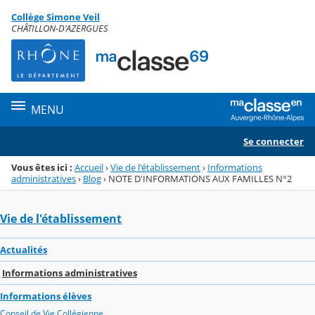
Panneau de gestion des cookies
Collège Simone Veil
Menu de la rubrique
Contenu
CHÂTILLON-D'AZERGUES
MENU
Se connecter
Vous êtes ici :
Accueil
›
Vie de l'établissement
›
Informations
administratives
›
Blog
›
NOTE D'INFORMATIONS AUX FAMILLES N°2
Vie de l'établissement
Actualités
Informations administratives
Informations élèves
Conseil de Vie Collégienne