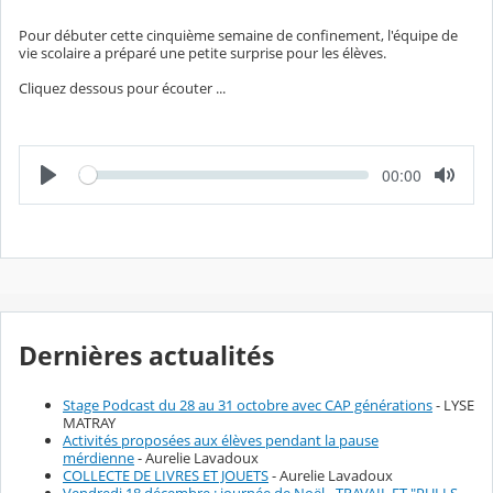
Pour débuter cette cinquième semaine de confinement, l'équipe de
vie scolaire a préparé une petite surprise pour les élèves.
Cliquez dessous pour écouter ...
L
T
00:00
e
e
c
m
t
p
u
s
r
é
e
c
o
u
l
é
Dernières actualités
Stage Podcast du 28 au 31 octobre avec CAP générations
- LYSE
MATRAY
Activités proposées aux élèves pendant la pause
mérdienne
- Aurelie Lavadoux
COLLECTE DE LIVRES ET JOUETS
- Aurelie Lavadoux
Vendredi 18 décembre : journée de Noël - TRAVAIL ET "PULLS