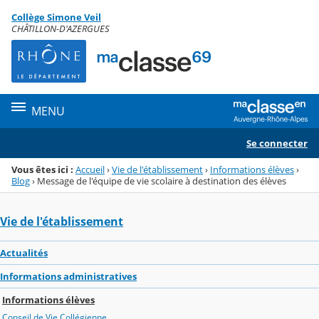
Panneau de gestion des cookies
Collège Simone Veil
Menu de la rubrique
Contenu
CHÂTILLON-D'AZERGUES
MENU
Se connecter
Vous êtes ici :
Accueil
›
Vie de l'établissement
›
Informations élèves
›
Blog
›
Message de l'équipe de vie scolaire à destination des élèves
Vie de l'établissement
Actualités
Informations administratives
Informations élèves
Conseil de Vie Collégienne