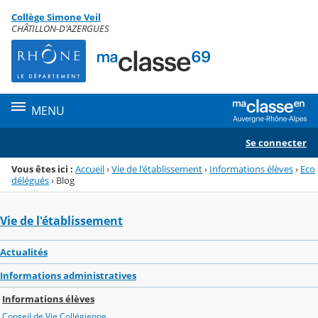
Panneau de gestion des cookies
Collège Simone Veil
Menu de la rubrique
Contenu
CHÂTILLON-D'AZERGUES
MENU
Se connecter
Vous êtes ici :
Accueil
›
Vie de l'établissement
›
Informations élèves
›
Eco
délégués
›
Blog
Vie de l'établissement
Actualités
Informations administratives
Informations élèves
Conseil de Vie Collégienne